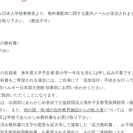
ル日本人学校事務室より、教科書配布に関する案内メールが送信されま
け取り下さい。（郵送不可）
生の教科書）
のみ）
の在籍者、来年度入学予定者(新小学一年生を含む)は申し込み不要です
教科書をご希望される場合には、ご自身にて「追加送付」手続きを行っ
ベルギー日本国大使館 領事部にお問い合わせください。
負担いただくことになります。
徒
は、出国前にあらかじめ各自で
公益財団法人海外子女教育振興財団
（
さい。また、
他の国・地 域の在外教育施設からの転入者
については、前
は学校であらかじめ教科書をお受け取り下さい。
定済み教科書の文字や図形を拡大等して複製した「拡大教科書」、お子
別支援学校用教科書」を希望される場合は、その旨ご連絡願います。