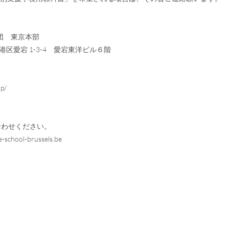
団 東京本部
港区愛宕 1-3-4 愛宕東洋ビル６階
p/
わせください。
e-school-brussels.be