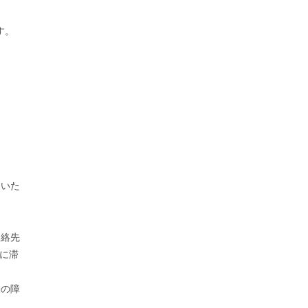
す。
。
ていた
連絡先
に滞
様の障