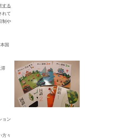
学する
されて
日制や
日本国
以上滞
ション
い方々