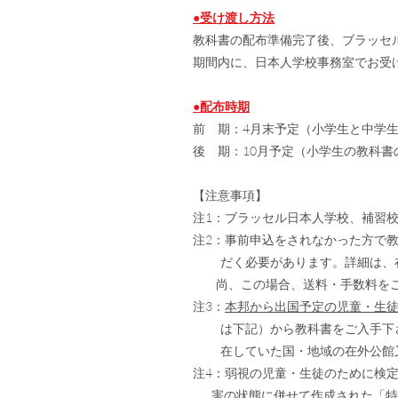
●受け渡し方法
教科書の配布準備完了後、ブラッセ
期間内に、日本人学校事務室でお受
●配布時期
前 期：4月末予定（小学生と中学
後 期：10月予定（小学生の教科書
【注意事項】
注1：ブラッセル日本人学校、補習校
注2：事前申込をされなかった方で
だく必要があります。詳細は、在
尚、この場合、送料・手数料をご
注3：
本邦から出国予定の児童・生
は下記）から教科書をご入手下
在していた国・地域の在外公館又
注4：弱視の児童・生徒のために検
害の状態に併せて作成された「特