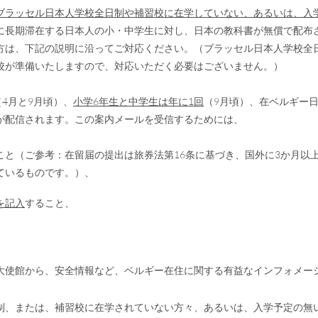
ブラッセル日本人学校全日制や補習校に在学していない、あるいは、入
に長期滞在する日本人の小・中学生に対し、日本の教科書が無償で配布
方は、下記の説明に沿ってご対応ください。（ブラッセル日本人学校全
校が準備いたしますので、対応いただく必要はございません。）
（4月と9月頃）、
小学6年生と中学生は年に1回
（9月頃）、在ベルギー
が配信されます。この案内メールを受信するためには、
こと（ご参考：在留届の提出は旅券法第16条に基づき、国外に3か月
いるものです。）、
を記入
すること、
大使館から、安全情報など、ベルギー在住に関する有益なインフォメー
制、または、補習校に在学されていない方々、あるいは、入学予定の無