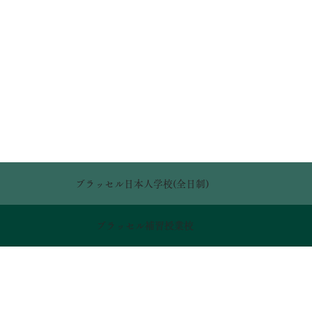
ブラッセル日本人学校(全日制)
ブラッセル補習授業校
教科書の無償配布に関して