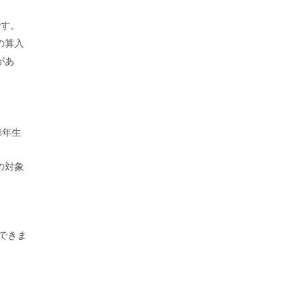
です。
の算入
があ
3年生
の対象
できま