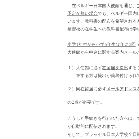
在ベルギー日本国大使館を通じ、
予定が無い場合
でも、ベルギー国内
います。教科書の配布を希望される
補習校の在学生への教科書配布は学
小学1年生から小学5年生は年に2回
大使館から申込に関する案内メール
１）大使館に必ず
在留届を提出
する
在する方は提出が義務付けられて
２）同在留届に必ず
メールアドレス
の2点が必要です。
こうした手続きを行われた方へは、
が自動的に配信されます。
そして、ブラッセル日本人学校全日